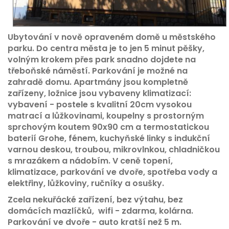
Ubytování v nově opraveném domě u městského
parku. Do centra města je to jen 5 minut pěšky,
volným krokem přes park snadno dojdete na
třeboňské náměstí. Parkování je možné na
zahradě domu. Apartmány jsou kompletně
zařízeny, ložnice jsou vybaveny klimatizací:
vybavení - postele s kvalitní 20cm vysokou
matrací a lůžkovinami, koupelny s prostorným
sprchovým koutem 90x90 cm a termostatickou
baterií Grohe, fénem, kuchyňské linky s indukční
varnou deskou, troubou, mikrovlnkou, chladničkou
s mrazákem a nádobím. V ceně topení,
klimatizace, parkování ve dvoře, spotřeba vody a
elektřiny, lůžkoviny, ručníky a osušky.
Zcela nekuřácké zařízení, bez výtahu, bez
domácích mazlíčků, wifi - zdarma, kolárna.
Parkování ve dvoře - auto kratší než 5 m.