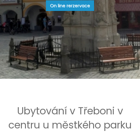
On line rerzervace
Ubytování v Třeboni v
centru u městkého parku