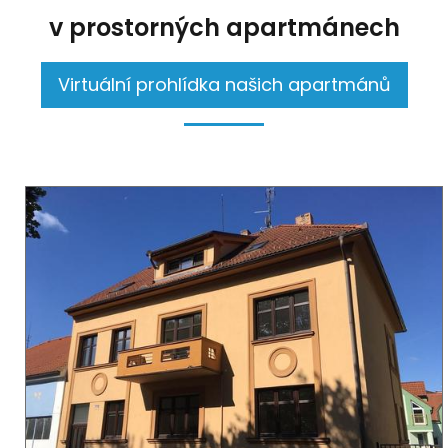
v prostorných apartmánech
Virtuální prohlídka našich apartmánů